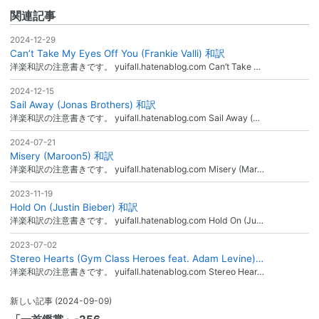
関連記事
2024-12-29
Can’t Take My Eyes Off You (Frankie Valli) 和訳
洋楽和訳の注意書きです。 yuifall.hatenablog.com Can’t Take …
2024-12-15
Sail Away (Jonas Brothers) 和訳
洋楽和訳の注意書きです。 yuifall.hatenablog.com Sail Away (…
2024-07-21
Misery (Maroon5) 和訳
洋楽和訳の注意書きです。 yuifall.hatenablog.com Misery (Mar…
2023-11-19
Hold On (Justin Bieber) 和訳
洋楽和訳の注意書きです。 yuifall.hatenablog.com Hold On (Ju…
2023-07-02
Stereo Hearts (Gym Class Heroes feat. Adam Levine)…
洋楽和訳の注意書きです。 yuifall.hatenablog.com Stereo Hear…
新しい記事
(2024-09-09)