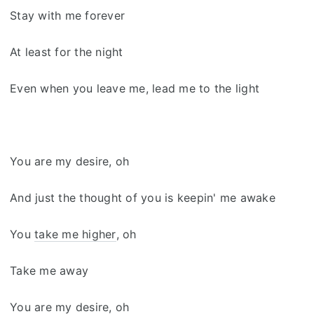
Stay with me forever
At least for the night
Even when you leave me, lead me to the light
You are my desire, oh
And just the thought of you is keepin' me awake
You
take me higher
, oh
Take me away
You are my desire, oh