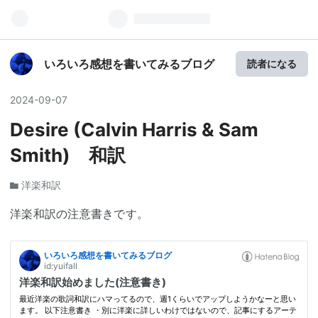
いろいろ感想を書いてみるブログ
読者になる
2024
-
09
-
07
Desire (Calvin Harris & Sam
Smith) 和訳
洋楽和訳
洋楽和訳の注意書きです。