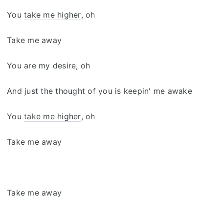
You
take me higher
, oh
Take me away
You are my desire, oh
And just the thought of you is keepin' me awake
You
take me higher
, oh
Take me away
Take me away