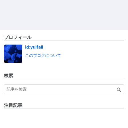
プロフィール
id:yuifall
このブログについて
検索
注目記事