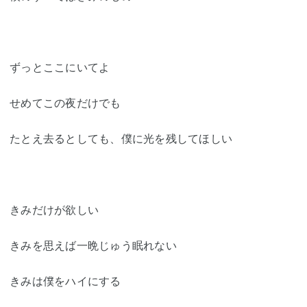
ずっとここにいてよ
せめてこの夜だけでも
たとえ去るとしても、僕に光を残してほしい
きみだけが欲しい
きみを思えば一晩じゅう眠れない
きみは僕をハイにする