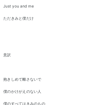
Just you and me
ただきみと僕だけ
意訳
抱きしめて離さないで
僕のかけがえのない人
僕のすべてはきみのもの